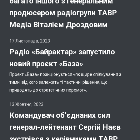
багато іншого з генеральним
продюсером радіогрупи ТАВР
Медіа Віталієм Дроздовим
17 Листопада, 2023
Радіо «Байрактар» запустило
новий проєкт «База»
Проєкт «База» позиціонується «як щире спілкування з
тими, від кого залежать ті тактичні рішення, що
приводять до стратегічних перемог».
13 Жовтня, 2023
Командувач обʼєднаних сил
генерал-лейтенант Сергій Наєв
зустрівся з керівниками ТАВР