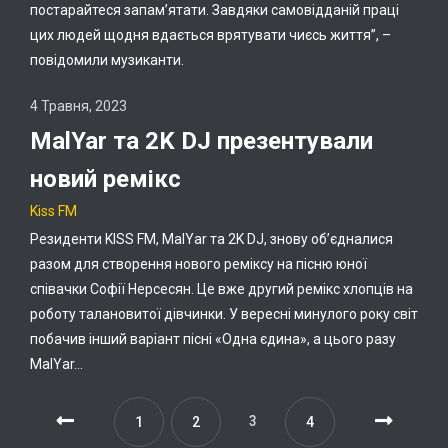
постарайтеся запам’ятати. Завдяки самовідданій праці
цих людей щодня вдається врятувати чиєсь життя”, –
повідомили музиканти.
4 Травня, 2023
MalYar та 2K DJ презентували
новий ремікс
Kiss FM
Резиденти KISS FM, MalYar та 2K DJ, знову об’єдналися
разом для створення нового реміксу на пісню юної
співачки Софії Нерсесян. Це вже другий ремікс хлопців на
роботу талановитої дівчинки. У вересні минулого року світ
побачив інший варіант пісні «Одна єдина», а цього разу
MalYar…
3
1
2
4