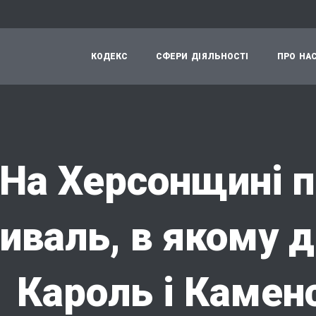
К
О
Д
Е
К
С
С
Ф
Е
Р
И
Д
І
Я
Л
Ь
Н
О
С
Т
І
П
Р
О
Н
А
На Херсонщині 
иваль, в якому 
Кароль і Камен