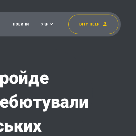
С
Н
О
В
И
Н
И
У
К
Р
D
I
T
Y
.
H
E
L
P
УКР
EN
пройде
дебютували
ських