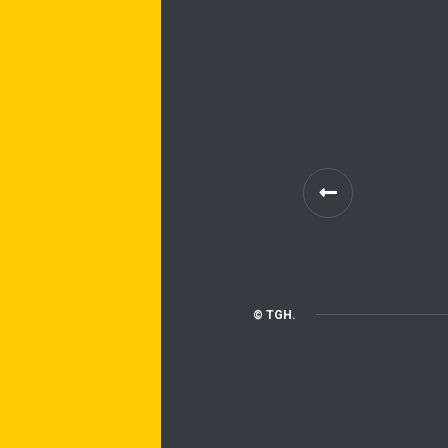
© TGH.