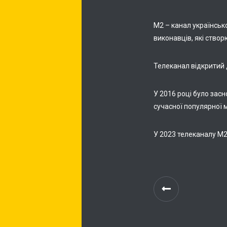
М2 – канал українсько
виконавців, які створю
Телеканал відкритий 
У 2016 році було зас
сучасної популярної 
У 2023 телеканалу М2