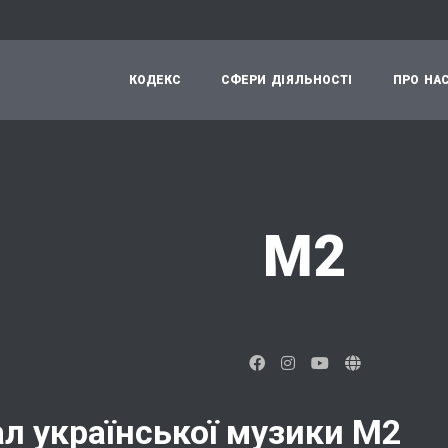
К
О
Д
Е
К
С
С
Ф
Е
Р
И
Д
І
Я
Л
Ь
Н
О
С
Т
І
П
Р
О
Н
А
М2
л української музики М2