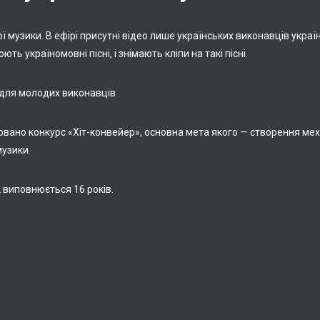
ї музики. В ефірі присутні відео лише українських виконавців украї
ють україномовні пісні, і знімають кліпи на такі пісні.
для молодих виконавців .
новано конкурс «Хіт-конвейер», основна мета якого — створення мех
музики.
 виповнюється 16 років.