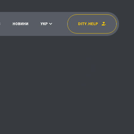
С
Н
О
В
И
Н
И
У
К
Р
D
I
T
Y
.
H
E
L
P
УКР
EN