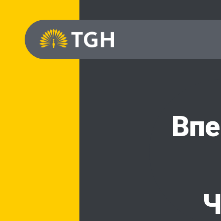
Впе
Ч