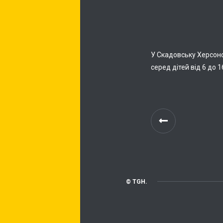
У Скадовську Херсонс
серед дітей від 6 до 
© TGH.