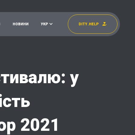
С
Н
О
В
И
Н
И
У
К
Р
D
I
T
Y
.
H
E
L
P
УКР
EN
стивалю: у
ість
ор 2021