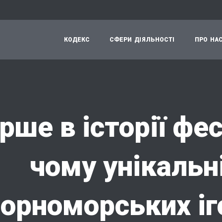
К
О
Д
Е
К
С
С
Ф
Е
Р
И
Д
І
Я
Л
Ь
Н
О
С
Т
І
П
Р
О
Н
А
рше в історії фе
чому унікальн
орноморських іг