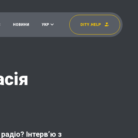
С
Н
О
В
И
Н
И
У
К
Р
D
I
T
Y
.
H
E
L
P
УКР
EN
асія
радіо? Інтервʼю з