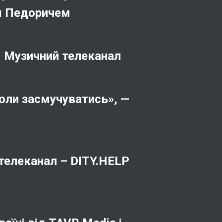
м Педоричем
 Музичний телеканал
 коли засмучуватись», —
телеканал – DITY.HELP