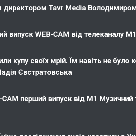
м директором Tavr Media Володимиро
ий випуск WEB-CAM від телеканалу М1
или купу своїх мрій. Їм навіть не було
Надія Євстратовська
CAM перший випуск від М1 Музичний 