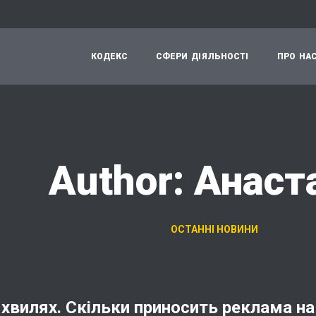
К
О
Д
Е
К
С
С
Ф
Е
Р
И
Д
І
Я
Л
Ь
Н
О
С
Т
І
П
Р
О
Н
А
Author: Анаст
ОСТАННІ НОВИНИ
хвилях. Скільки приносить реклама на 