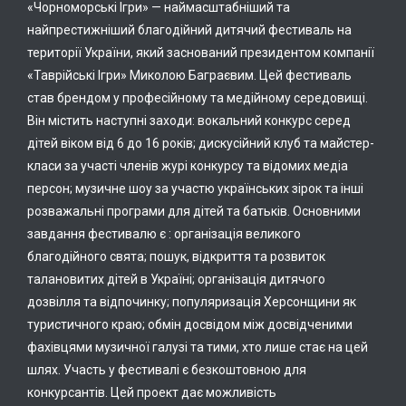
«Чорноморські Ігри»
— наймасштабніший та
найпрестижніший благодійний дитячий фестиваль на
території України, який заснований президентом компанії
«Таврійські Ігри» Миколою Баграєвим. Цей фестиваль
став брендом у професійному та медійному середовищі.
Він містить наступні заходи: вокальний конкурс серед
дітей віком від 6 до 16 років; дискусійний клуб
та майстер-
класи
за участі членів журі конкурсу та відомих медіа
персон; музичне шоу за участю українських зірок та інші
розважальні програми для дітей та батьків. Основн
ими
завдання фестивалю є : організація великого
благодійного свята; пошук, відкриття та розвиток
талановитих дітей в Україні; організація дитячого
дозвілля та відпочинку; популяризація Херсонщини як
туристичного краю; обмін досвідом між досвідченими
фахівцями музичної галузі та тими, хто лише стає на цей
шлях. Участь у фестивалі є безкоштовною для
конкурсантів. Цей проект дає можливість