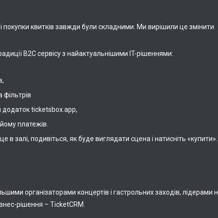
 покупки квитків завжди були складними. Ми вирішили це змінити.
радиції B2C сервісу з найактуальнішими IT-рішеннями:
в,
а фільтрів
 додаток ticketsbox.app,
ийому платежів.
це в залі, подивіться, як буде виглядати сцена і натисніть «купити».
ьшими організаторами концертів і гастрольних заходів, лідерами 
ізнес-рішення – TicketCRM.