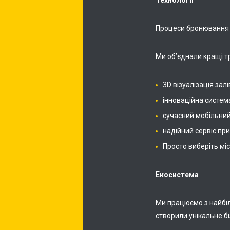
Технології
Процеси бронювання і
Ми об’єднали кращі т
3D візуалізація залі
інноваційна систем
сучасний мобільний
надійний сервіс пр
Просто виберіть міс
Екосистема
Ми працюємо з найбіл
створили унікальне б