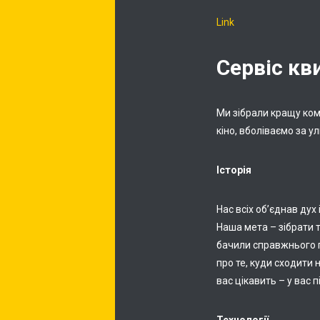
Link
Сервіс кв
Ми зібрали кращу ком
кіно, вболіваємо за 
Історія
Нас всіх об’єднав дух
Наша мета – зібрати т
бачили справжнього п
про те, куди сходити 
вас цікавить – у вас п