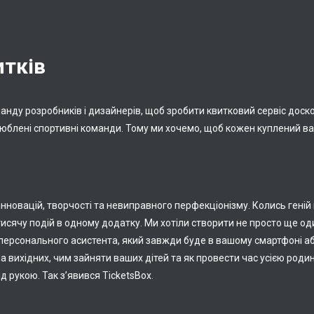
итків
анду розробників і дизайнерів, щоб зробити квитковий сервіс доск
улюблені спортивні команди. Тому ми хочемо, щоб кожен куплений в
 інновацій, творчості та невиправного перфекціонізму. Колись геній 
исячу подій в одному додатку. Ми хотіли створити не просто ще оди
ерсонального асистента, який завжди буде в вашому смартфоні або
на вихідних, чим зайняти ваших дітей та як провести час усією родин
ід рукою. Так з’явився TicketsBox.