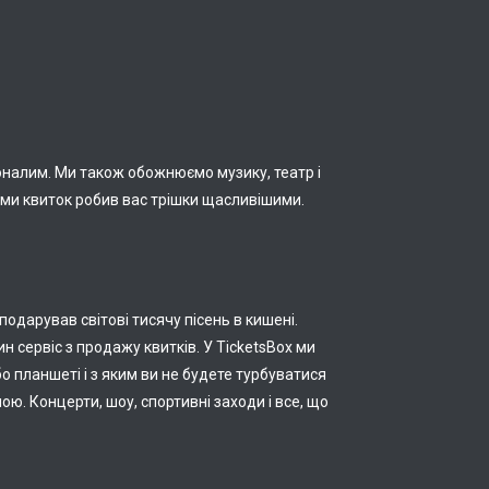
оналим. Ми також обожнюємо музику, театр і
ами квиток робив вас трішки щасливішими.
подарував світові тисячу пісень в кишені.
н сервіс з продажу квитків. У TicketsBox ми
 планшеті і з яким ви не будете турбуватися
ою. Концерти, шоу, спортивні заходи і все, що