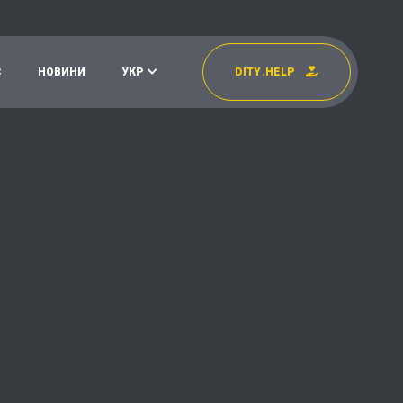
С
Н
О
В
И
Н
И
У
К
Р
D
I
T
Y
.
H
E
L
P
УКР
EN