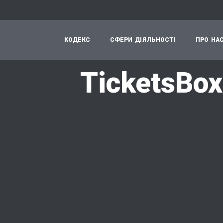
К
О
Д
Е
К
С
С
Ф
Е
Р
И
Д
І
Я
Л
Ь
Н
О
С
Т
І
П
Р
О
Н
А
TicketsBox