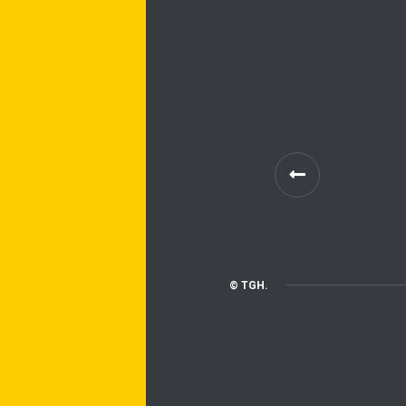
© TGH.