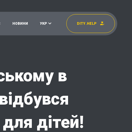
С
Н
О
В
И
Н
И
У
К
Р
D
I
T
Y
.
H
E
L
P
УКР
EN
ському в
 відбувся
для дітей!