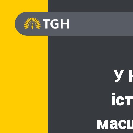
У 
іс
масш