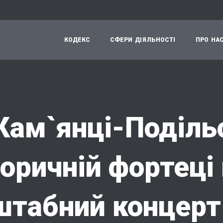
К
О
Д
Е
К
С
С
Ф
Е
Р
И
Д
І
Я
Л
Ь
Н
О
С
Т
І
П
Р
О
Н
А
Кам`янці-Поділь
торичній фортеці
табний концерт 