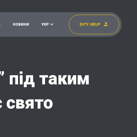
С
Н
О
В
И
Н
И
У
К
Р
D
I
T
Y
.
H
E
L
P
УКР
EN
 під таким
 свято