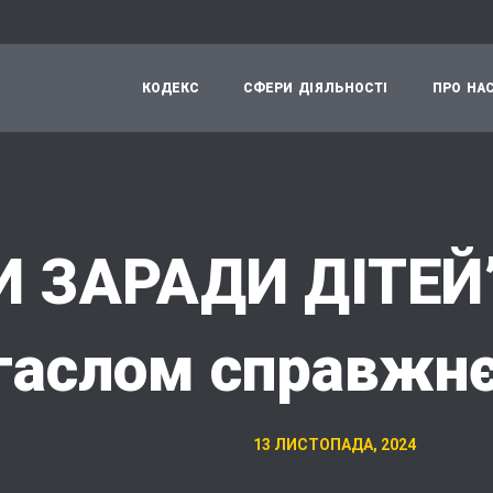
К
О
Д
Е
К
С
С
Ф
Е
Р
И
Д
І
Я
Л
Ь
Н
О
С
Т
І
П
Р
О
Н
А
И ЗАРАДИ ДІТЕЙ”
гаслом справжнє
13 ЛИСТОПАДА, 2024