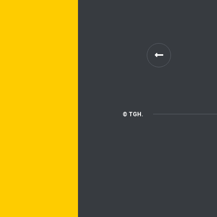
© TGH.