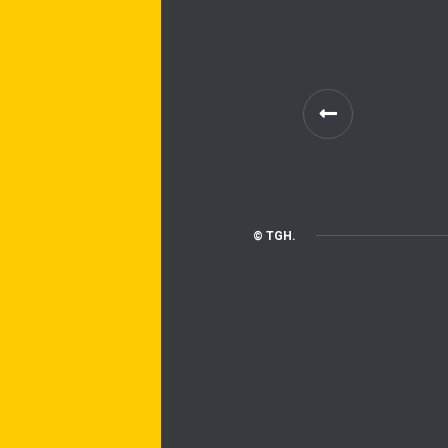
© TGH.