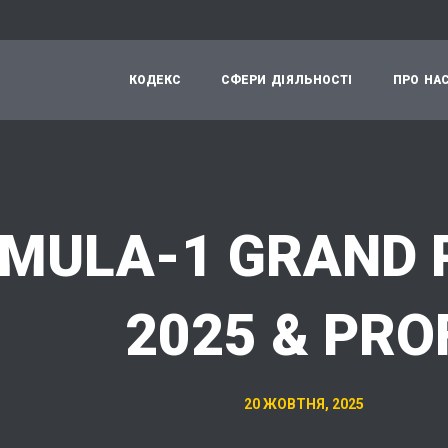
К
О
Д
Е
К
С
С
Ф
Е
Р
И
Д
І
Я
Л
Ь
Н
О
С
Т
І
П
Р
О
Н
А
MULA-1 GRAND 
2025 & PRO
20 ЖОВТНЯ, 2025