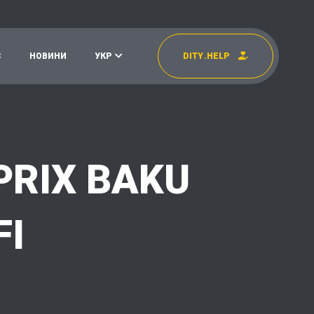
С
Н
О
В
И
Н
И
У
К
Р
D
I
T
Y
.
H
E
L
P
УКР
EN
PRIX BAKU
FI