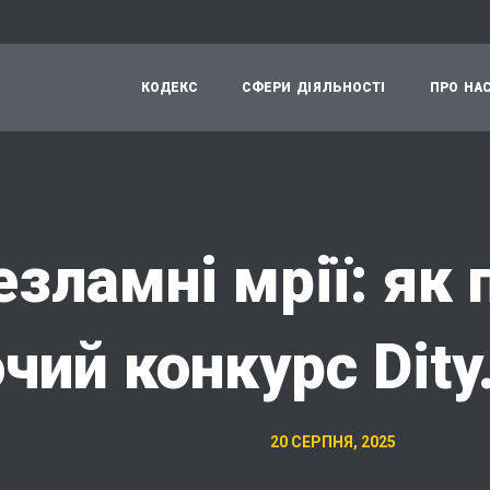
К
О
Д
Е
К
С
С
Ф
Е
Р
И
Д
І
Я
Л
Ь
Н
О
С
Т
І
П
Р
О
Н
А
езламні мрії: як
очий конкурс Dity
20 СЕРПНЯ, 2025