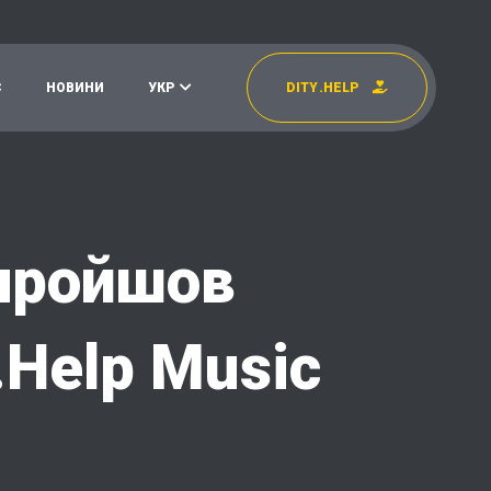
С
Н
О
В
И
Н
И
У
К
Р
D
I
T
Y
.
H
E
L
P
УКР
EN
 пройшов
.Help Music