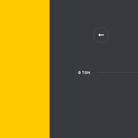
© TGH.