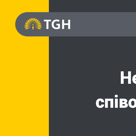
Н
спів