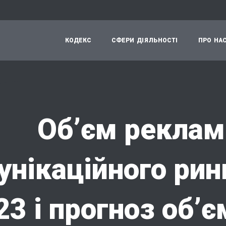
К
О
Д
Е
К
С
С
Ф
Е
Р
И
Д
І
Я
Л
Ь
Н
О
С
Т
І
П
Р
О
Н
А
Об’єм реклам
унікаційного рин
23 і прогноз об’є