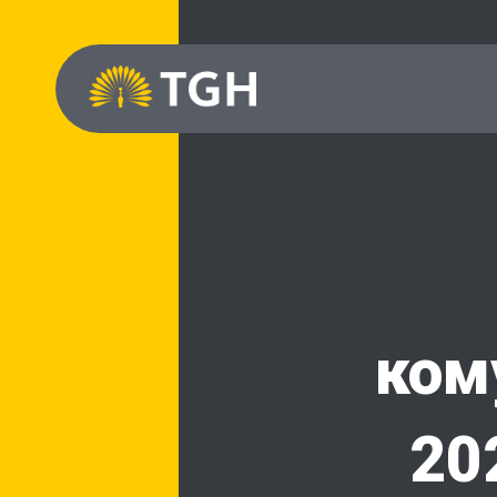
ком
20