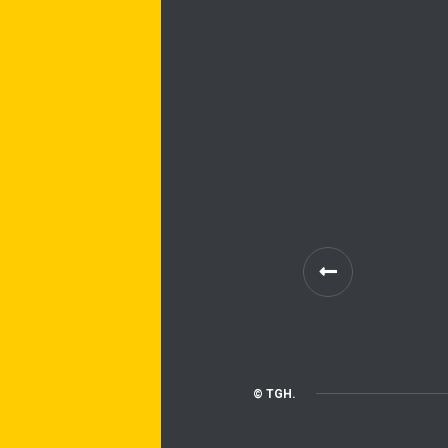
© TGH.