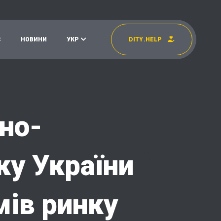
С
Н
О
В
И
Н
И
У
К
Р
D
I
T
Y
.
H
E
L
P
УКР
EN
но-
ку України
мів ринку