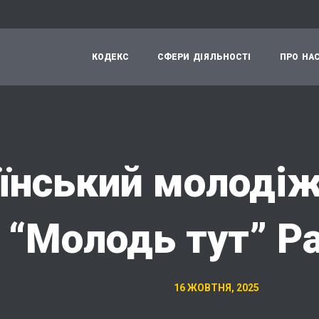
К
О
Д
Е
К
С
С
Ф
Е
Р
И
Д
І
Я
Л
Ь
Н
О
С
Т
І
П
Р
О
Н
А
їнський молоді
“Молодь тут” P
16 ЖОВТНЯ, 2025