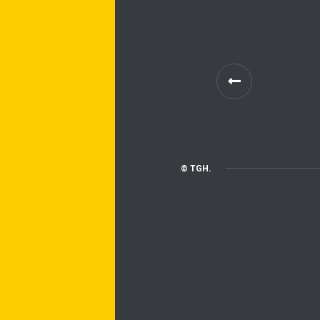
© TGH.