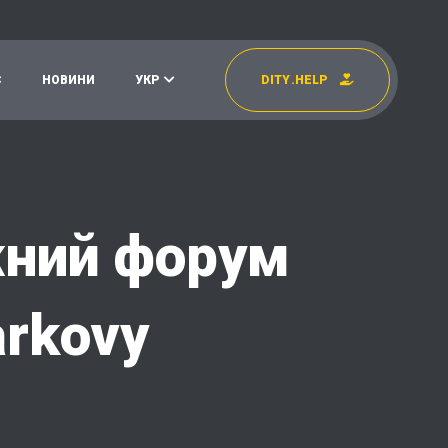
С
Н
О
В
И
Н
И
У
К
Р
D
I
T
Y
.
H
E
L
P
УКР
EN
жний форум
arkovy