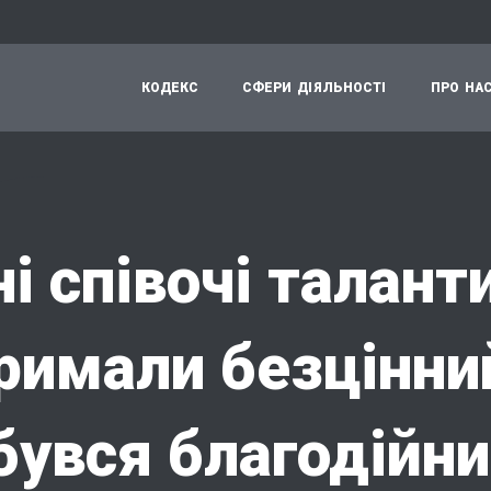
К
О
Д
Е
К
С
С
Ф
Е
Р
И
Д
І
Я
Л
Ь
Н
О
С
Т
І
П
Р
О
Н
А
і співочі талант
римали безцінни
бувся благодійн