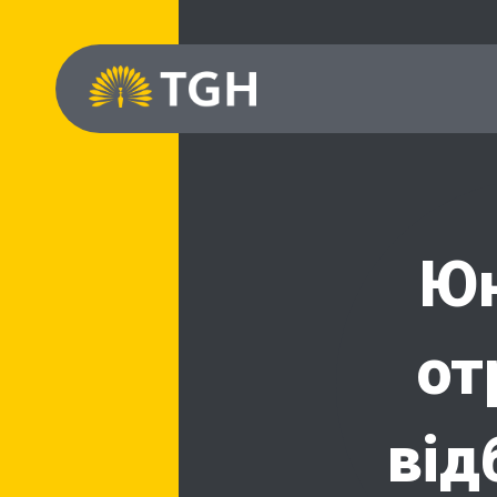
Юн
от
від