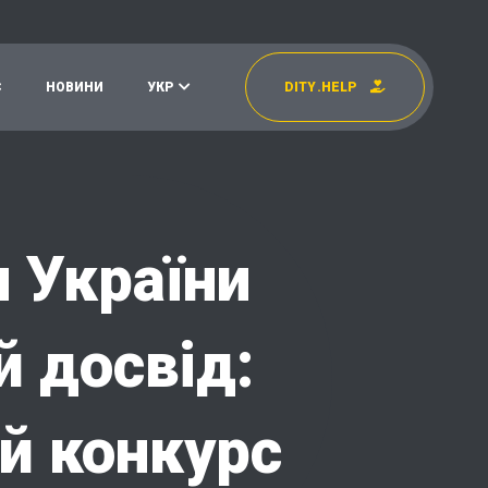
С
Н
О
В
И
Н
И
У
К
Р
D
I
T
Y
.
H
E
L
P
УКР
EN
и України
й досвід:
ий конкурс