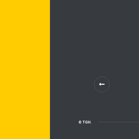
© TGH.